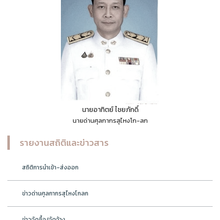
นายอาทิตย์ ไชยภักดิ์
นายด่านศุลกากรสุไหงโก-ลก
รายงานสถิติและข่าวสาร
สถิติการนำเข้า-ส่งออก
ข่าวด่านศุลกากรสุไหงโกลก
ข่าวจัดซื้อ/จัดจ้าง