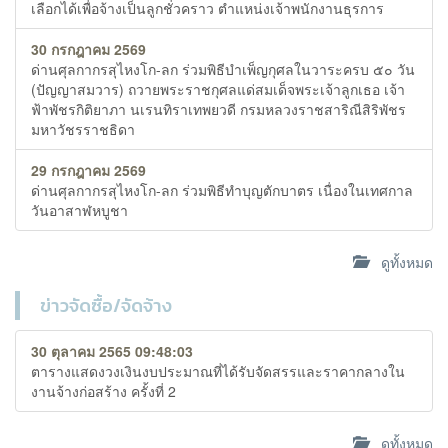
เลือกได้เพื่อจ้างเป็นลูกชั่วคราว ตำแหน่งเจ้าพนักงานธุรการ
30 กรกฎาคม 2569
ด่านศุลกากรสุไหงโก-ลก ร่วมพิธีบำเพ็ญกุศลในวาระครบ ๕๐ วัน
(ปัญญาสมวาร) ถวายพระราชกุศลแด่สมเด็จพระเจ้าลูกเธอ เจ้า
ฟ้าพัชรกิติยาภา นเรนทิราเทพยวดี กรมหลวงราชสาริณีสิริพัชร
มหาวัชรราชธิดา
29 กรกฎาคม 2569
ด่านศุลกากรสุไหงโก-ลก ร่วมพิธีทำบุญตักบาตร เนื่องในเทศกาล
วันอาสาฬหบูชา
ดูทั้งหมด
ข่าวจัดซื้อ/จัดจ้าง
30 ตุลาคม 2565 09:48:03
ตารางแสดงวงเงินงบประมาณที่ได้รับจัดสรรและราคากลางใน
งานจ้างก่อสร้าง ครั้งที่ 2
ดูทั้งหมด